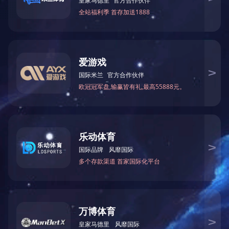
乐鱼online（中国）广数系统 备注(西门子、三
菱 等系统可按照客户要求定制)控制面板易操
作。磨削精度圆度≤0.002mm 深度、垂直度
≤0.004mm内外圆端面表面粗糙度Ra0.4um
乐鱼web版登录入口
地址：上海市奉贤区西渡展发路198号
邮箱：shenjun57152516@126.com
电话：13641738899
QQ： 1428809469