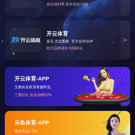
案例展示
案例展示
案例展示
案例展示
首页 上一页
下一页
尾页
第
1/2
页, 共
15
条信息