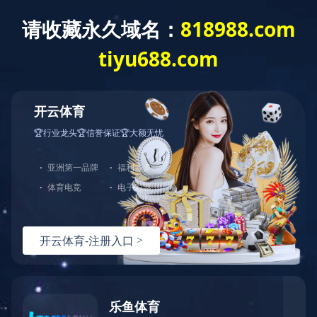
案例展示
/ EQUIPMENT