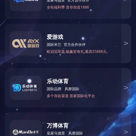
案例展示
案例展示
案例展示
案例展示